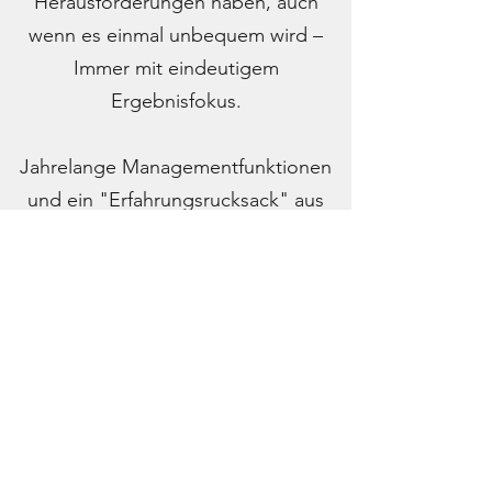
Herausforderungen haben, auch
wenn es einmal unbequem wird –
Immer mit eindeutigem
Ergebnisfokus.
Jahrelange Managementfunktionen
und ein "Erfahrungsrucksack" aus
unzähligen Changeprojekten,
versetzt uns in die Lage, komplexe
Sachverhalte zügig zu verdichten.
Veränderungen erfolgreich operativ
umzusetzen, bedeutet
inproof
-
Pragmatisch und mit Können.
inproof
schafft Verbindlichkeit. –
hands on, als
Projectlead
oder